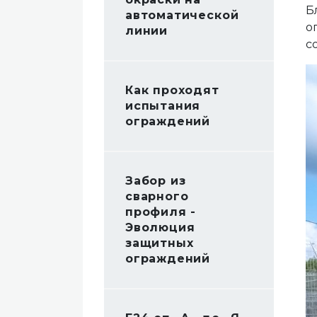
Б
автоматической
о
линии
с
Как проходят
испытания
ограждений
Забор из
сварного
профиля -
Эволюция
защитных
ограждений