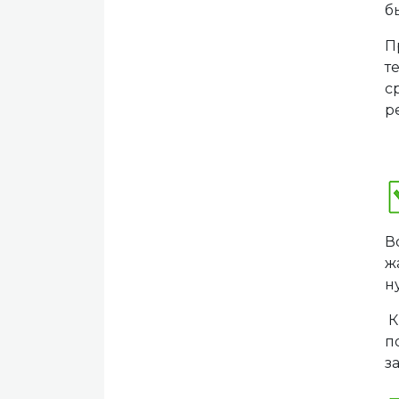
б
П
т
с
р
В
ж
н
К
п
з