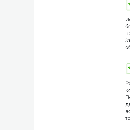
И
б
н
Э
о
Р
к
П
д
в
т