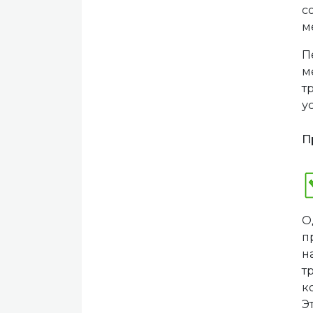
с
м
П
м
т
у
П
О
п
н
т
к
Э