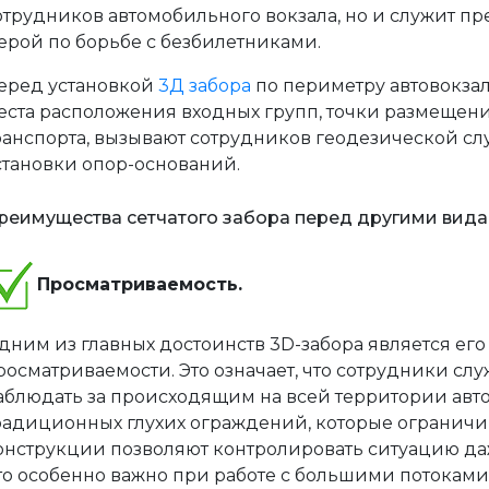
отрудников автомобильного вокзала, но и служит 
ерой по борьбе с безбилетниками.
еред установкой
3Д забора
по периметру автовокза
еста расположения входных групп, точки размещени
ранспорта, вызывают сотрудников геодезической с
становки опор-оснований.
реимущества сетчатого забора перед другими вид
Просматриваемость.
дним из главных достоинств 3D-забора является его
росматриваемости. Это означает, что сотрудники слу
аблюдать за происходящим на всей территории автов
радиционных глухих ограждений, которые ограничи
онструкции позволяют контролировать ситуацию да
то особенно важно при работе с большими потоками