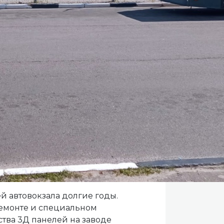
й автовокзала долгие годы.
емонте и специальном
ства 3Д панелей на заводе