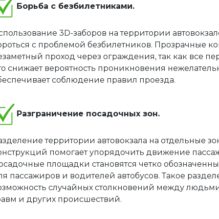
Борьба с безбилетниками.
спользование 3D-заборов на территории автовокзал
ороться с проблемой безбилетников. Прозрачные 
езаметный проход через ограждения, так как все 
то снижает вероятность проникновения нежелательн
беспечивает соблюдение правил проезда.
Разграничение посадочных зон.
азделение территории автовокзала на отдельные з
онструкций помогает упорядочить движение пассаж
осадочные площадки становятся четко обозначенны
ля пассажиров и водителей автобусов. Такое разде
озможность случайных столкновений между людьми 
равм и других происшествий.