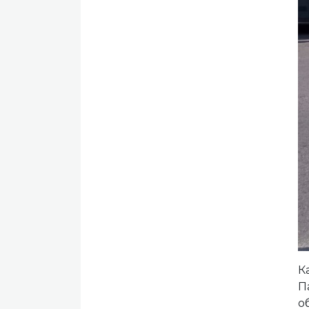
К
П
о