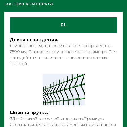
состава комплекта.
01.
Длина ограждения.
Ширина всех 3Д панелей в нашем ассортименте-
2500 мм. В зависимости от размера периметра Вам
понадобится то или иное количество сетчатых
панелей.
Ширина прутка.
3Д заборы «Эконом», «Стандарт» и «Премиум»
отличаются, в частности, диаметром прутка панели