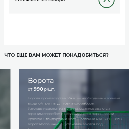
ЧТО ЕЩЕ ВАМ МОЖЕТ ПОНАДОБИТЬСЯ?
Ворота
990
от
р/шт.
Ворота производства f24.su — необходимый элемент
входной группы для сетчатого забора.
Изготавливаются из металла, оцинковываются
горячим способом и окрашиваются порошковой
краской. Стандартный цвет — зеленый RAL 6005. Типы
ворот: Распашные — устанавливаются под