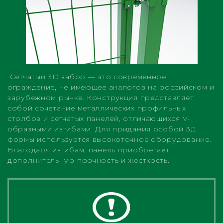
Сетчатый 3D забор — это современное
ограждение, не имеющее аналогов на российском и
зарубежном рынке. Конструкция представляет
собой сочетание металлических профильных
столбов и сетчатых панелей, отличающихся V-
образными изгибами. Для придания особой 3Д
формы используется высокоточное оборудование.
Благодаря изгибам, панель приобретает
дополнительную прочность и жесткость.