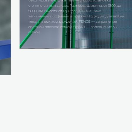
бетонирование. Откатные — способ установки
уточняется при заказе. Размеры: Ширина: от 3500 до
6000 мм. Высота: от 1700 до 2400 мм. BARS —
заполнение профильной трубой. Подходит для любых
металлических ограждений. FENCE — заполнение
сварной плоской сеткой. SMART — заполнение 3D
сеткой.