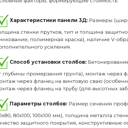
сновные факторы, формирующие стоимость:
Характеристики панели 3Д:
Размеры (шири
олщина стенки прутков, тип и толщина защитно
инкование, полимерная краска), наличие V-обр
ополнительного усиления.
Способ установки столбов:
Бетонирование
т глубины промерзания грунта), монтаж через 
онтаж через фланец на винтовую сваю (особенн
онтаж через фланец на трубу (для высотных заб
Параметры столбов:
Размер сечения профил
0х80, 80х100, 100х100 мм), толщина металла стенки (
ачество защитного покрытия, конструктивные о