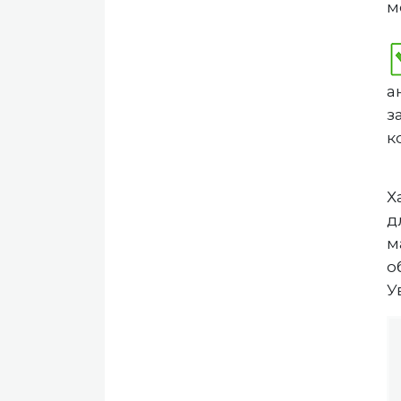
м
а
з
к
Х
д
м
о
У