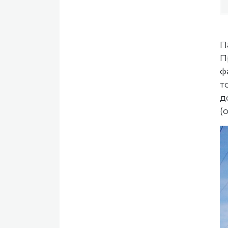
П
П
ф
т
д
(