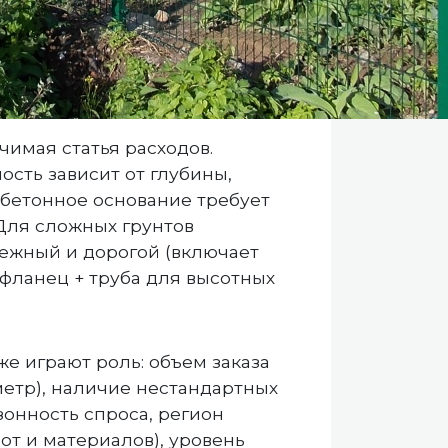
чимая статья расходов.
сть зависит от глубины,
 бетонное основание требует
 Для сложных грунтов
дежный и дорогой (включает
 фланец + труба для высотных
е играют роль: объем заказа
метр), наличие нестандартных
зонность спроса, регион
от и материалов), уровень