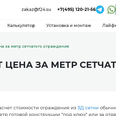
zakaz@f24.su
+7(495) 120-21-56
Калькулятор
Установка и монтаж
Лайф
на за метр сетчатого ограждения
Т ЦЕНА ЗА МЕТР СЕТЧА
асчет стоимости ограждения из
3Д сетки
обычно
етр готовой конструкции "под ключ" или за отд