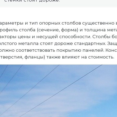
араметры и тип опорных столбов существенно 
рофиль столба (сечение, форма) и толщина мет
акторы цены и несущей способности. Столбы б
олстого металла стоят дороже стандартных. За
олжно соответствовать покрытию панелей. Кон
отверстия, фланцы) также влияют на стоимость.