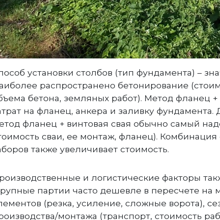
пособ установки столбов (тип фундамента) – зна
аиболее распространено бетонирование (стоимо
бъема бетона, земляных работ). Метод фланец +
атрат на фланец, анкера и заливку фундамента.
етод фланец + винтовая свая обычно самый на
тоимость сваи, ее монтаж, фланец). Комбинация
аборов также увеличивает стоимость.
роизводственные и логистические факторы такж
крупные партии часто дешевле в пересчете на 
лементов (резка, усиление, сложные ворота), се
роизводства/монтажа (транспорт, стоимость раб