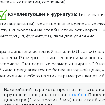
онтажных пластин, оголовков).
Комплектующие и фурнитура:
Тип и колич
нтивандальный), межпанельные крепежные скоб
аглушки/колпаки на столбы, стоимость ворот и 
онструкция, фурнитура), лаги для усиления.
арактеристики основной панели (3Д сетки) яв
ля цены. Размеры секции – ее ширина и высота
атериала. Стандартные размеры (ширина 2.0 или 2.5 
бычно предлагаются по более выгодной цене, ч
величение любого из этих параметров ведет к 
Важнейший параметр прочности – это ди
прутков и толщина стенки
столбов
. Панел
диаметра (5 мм против 3 мм) или, столбы
стенки стоят дороже.