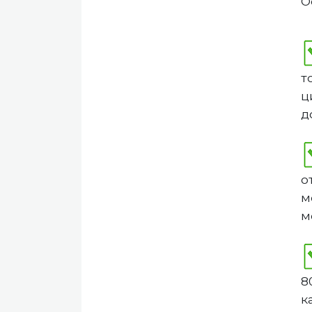
О
т
ц
д
о
м
м
8
к