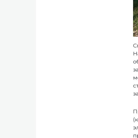
С
Н
о
з
м
с
з
П
(
э
п