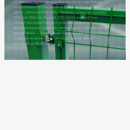
горячим способом и
оцинковываются горячим сп
аской. Стандартный
порошковой краской. Стандар
меры: Ширина прохода:
RAL 6005. За дополнительную 
 2000 или 2400 мм.
в другие цвета (например, ко
анавливаются под
Типы столбов: С фланцем — д
лнению полотна (как у
или бетонный фундамент. Без
рофильной трубой. FENCE
бетонированием или с разъе
й сеткой. SMART —
профили: Серия Смарт — проф
толщиной металла 1,5 мм. Сер
60х60 мм с толщиной металла 1
— профиль 80х80 мм с толщино
Параметры фланца для моделе
мм. Высота столбов: от 1100 до
Столбы поставляются без пре
подготовленных отверстий — 
выбирает место крепления пан
саморезы или сверло. Для каж
ассортименте есть черная пла
соответствующая геометрии п
предотвращают попадание оса