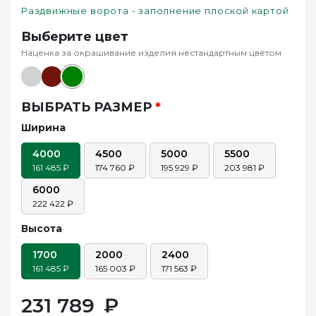
Раздвижные ворота - заполнение плоской картой
Выберите цвет
Наценка за окрашивание изделия нестандартным цветом
ВЫБРАТЬ РАЗМЕР
*
Ширина
4000
4500
5000
5500
161 485
174 760
195 929
203 981
6000
222 422
Высота
1700
2000
2400
161 485
165 003
171 563
231 789