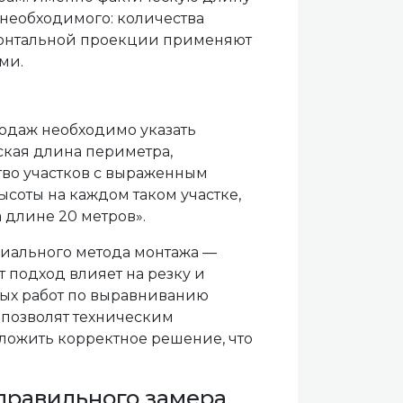
 необходимого: количества
изонтальной проекции применяют
ми.
одаж необходимо указать
ская длина периметра,
тво участков с выраженным
соты на каждом таком участке,
а длине 20 метров».
ециального метода монтажа —
т подход влияет на резку и
ных работ по выравниванию
 позволят техническим
ложить корректное решение, что
правильного замера