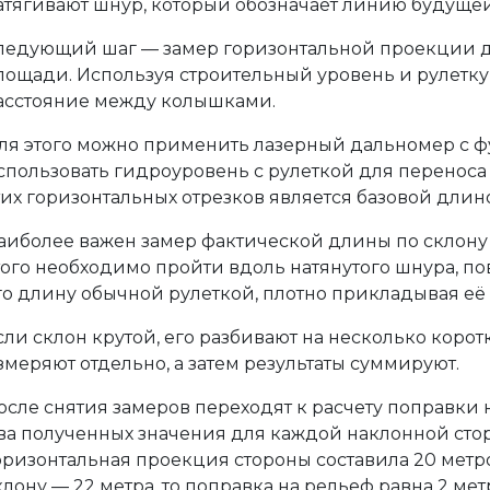
атягивают шнур, который обозначает линию будущей
ледующий шаг — замер горизонтальной проекции дл
лощади. Используя строительный уровень и рулетку
асстояние между колышками.
ля этого можно применить лазерный дальномер с 
спользовать гидроуровень с рулеткой для переноса
тих горизонтальных отрезков является базовой длин
аиболее важен замер фактической длины по склону 
того необходимо пройти вдоль натянутого шнура, п
го длину обычной рулеткой, плотно прикладывая её 
сли склон крутой, его разбивают на несколько корот
змеряют отдельно, а затем результаты суммируют.
осле снятия замеров переходят к расчету поправки 
ва полученных значения для каждой наклонной сто
оризонтальная проекция стороны составила 20 метро
клону — 22 метра, то поправка на рельеф равна 2 м