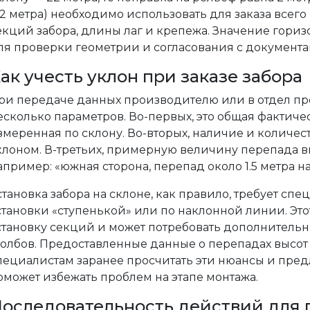
22 метра) необходимо использовать для заказа всего
екций забора, длины лаг и крепежа. Значение гор
ля проверки геометрии и согласования с документа
ак учесть уклон при заказе забора
ри передаче данных производителю или в отдел пр
есколько параметров. Во-первых, это общая фактиче
змеренная по склону. Во-вторых, наличие и количес
клоном. В-третьих, примерную величину перепада вы
апример: «южная сторона, перепад около 1.5 метра н
становка забора на склоне, как правило, требует сп
становки «ступенькой» или по наклонной линии. Это
становку секций и может потребовать дополнитель
толбов. Предоставленные данные о перепадах высот
пециалистам заранее просчитать эти нюансы и пред
оможет избежать проблем на этапе монтажа.
оследовательность действий для 