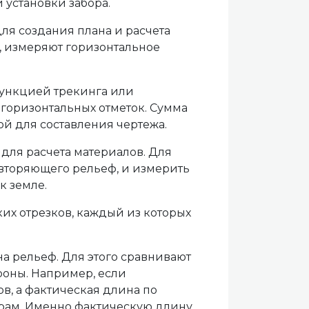
 установки забора.
я создания плана и расчета
, измеряют горизонтальное
функцией трекинга или
 горизонтальных отметок. Сумма
ой для составления чертежа.
для расчета материалов. Для
овторяющего рельеф, и измерить
к земле.
ких отрезков, каждый из которых
на рельеф. Для этого сравнивают
роны. Например, если
в, а фактическая длина по
етрам. Именно фактическую длину