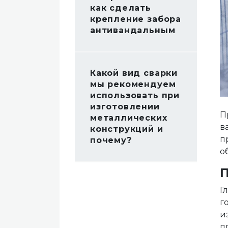
как сделать
крепление забора
антивандальным
Какой вид сварки
мы рекомендуем
использовать при
изготовлении
П
металлических
в
конструкций и
п
почему?
о
Г
г
и
п