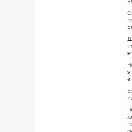
н
С
п
р
Д
и
э
Н
э
е
Е
и
П
д
г
с