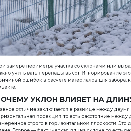
ри замере периметра участка со склонами или вы
ажно учитывать перепады высот. Игнорирование этог
ричиной ошибок в расчете материалов для забора, ко
бъекте.
ПОЧЕМУ УКЛОН ВЛИЯЕТ НА ДЛИН
лавное отличие заключается в разнице между двумя
оризонтальная проекция, то есть расстояние между 
змеренное строго в горизонтальной плоскости. Это 
лане. Второе — фактическая длина склона, то есть р