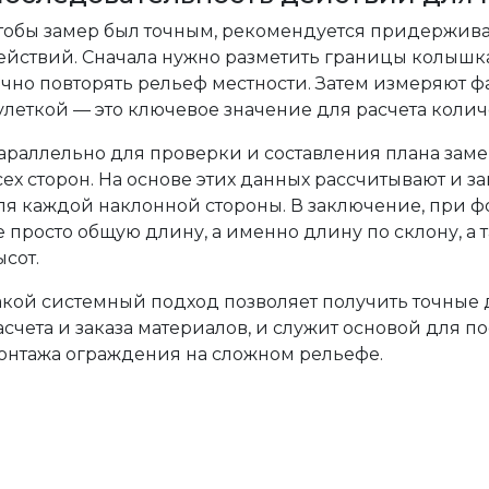
тобы замер был точным, рекомендуется придержив
ействий. Сначала нужно разметить границы колышк
очно повторять рельеф местности. Затем измеряют 
улеткой — это ключевое значение для расчета колич
араллельно для проверки и составления плана зам
сех сторон. На основе этих данных рассчитывают и 
ля каждой наклонной стороны. В заключение, при 
е просто общую длину, а именно длину по склону, а
ысот.
акой системный подход позволяет получить точные
асчета и заказа материалов, и служит основой для 
онтажа ограждения на сложном рельефе.