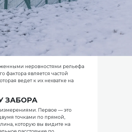
раженными неровностями рельефа
о фактора является частой
торая ведет к их нехватке на
У ЗАБОРА
 измерениями. Первое — это
двумя точками по прямой,
длина, которую вы видите на
еальное расстояние по