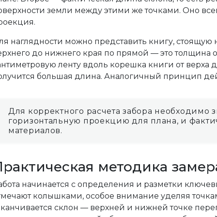
оверхности земли между этими же точками. Оно все
роекция.
ля наглядности можно представить книгу, стоящую н
ерхнего до нижнего края по прямой — это толщина 
антиметровую ленту вдоль корешка книги от верха до
олучится большая длина. Аналогичный принцип дейст
Для корректного расчета забора необходимо з
горизонтальную проекцию для плана, и факти
материалов.
Практическая методика замера
абота начинается с определения и разметки ключевы
тмечают колышками, особое внимание уделяя точкам
аканчивается склон — верхней и нижней точке пере