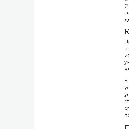
(
с
д
К
П
н
и
у
н
У
у
у
с
с
п
П