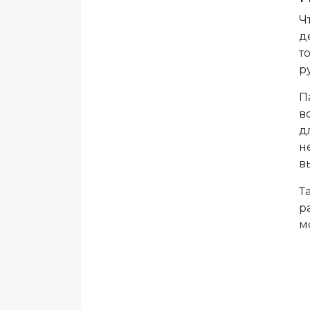
Ч
д
т
р
П
в
д
н
в
Т
р
м