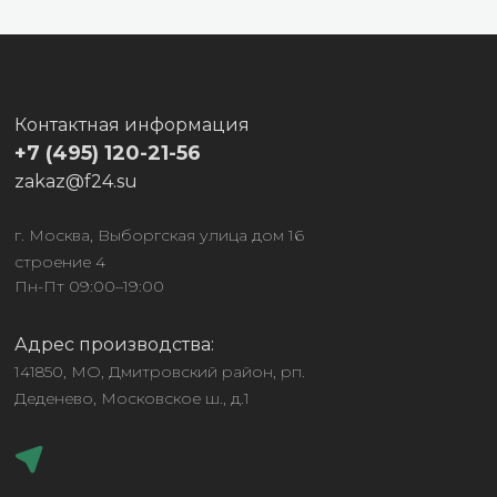
Контактная информация
+7 (495) 120-21-56
zakaz@f24.su
г. Москва, Выборгская улица дом 16
строение 4
Пн-Пт 09:00–19:00
Адрес производства:
141850, МО, Дмитровский район, рп.
Деденево, Московское ш., д.1