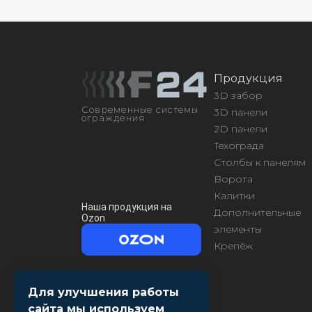
Продукция
3D забор
Современные системы
3D панели
ограждения
2D панели
Техограда
Столбы к панелям
Ворота
Калитки
Наша продукция на
Дополнительные
Ozon
элементы
Крепёж
Для улучшения работы
сайта мы используем