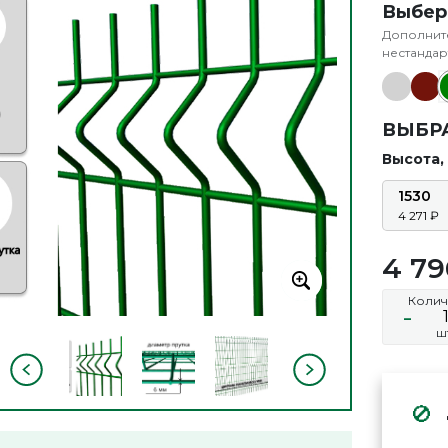
Выбер
Дополните
нестандар
ВЫБР
Высота,
1530
4 271
4 7
Колич
-
ш