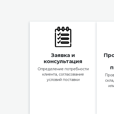
Заявка и
Про
консультация
п
Определение потребности
клиента, согласование
Пров
условий поставки
скла
ил