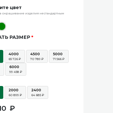
ите цвет
а окрашивание изделия нестандартным
АТЬ РАЗМЕР
*
4000
4500
5000
65 726
70 789
71 566
6000
99 458
2000
2400
60 899
64 685
10