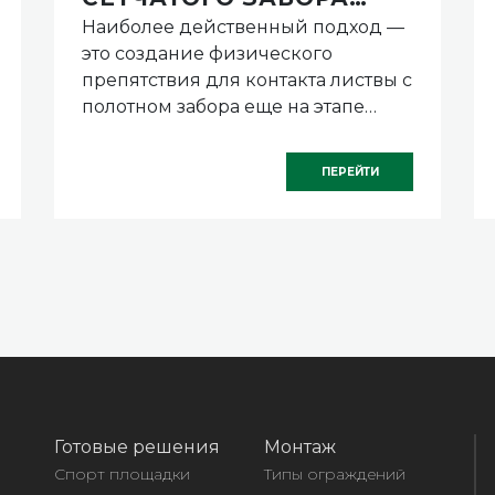
Наиболее действенный подход —
ОСЕНЬЮ
это создание физического
препятствия для контакта листвы с
полотном забора еще на этапе
монтажа. Для этого вдоль линии
его установки, с внутренней
ПЕРЕЙТИ
стороны, в землю вкапывают
полосу из прочного материала.
Готовые решения
Монтаж
Спорт площадки
Типы ограждений