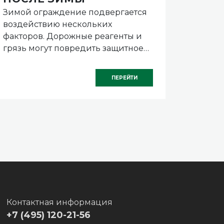
Зимой ограждение подвергается
Ее уст
СКО
воздействию нескольких
крепле
ХВОС
факторов. Дорожные реагенты и
практи
грязь могут повредить защитное
являет
покрытие. Перепады температуры
специа
и влажность иногда приводят к
известн
ПЕРЕЙТИ
деформациям.
Контактная информация
+7 (495) 120-21-56