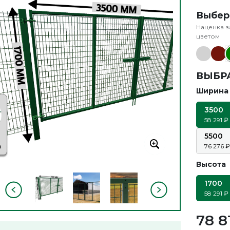
Выбер
Наценка з
цветом
ВЫБР
Ширина
3500
58 291
5500
76 276
Высота
1700
58 291
78 8