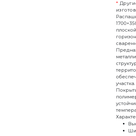
*
Другие
изготов
Распаш
1700×35
плоской
горизон
сваренн
Предназ
металли
структу
террито
обеспеч
участка.
Покрыти
полиме
устойчи
темпера
Характе
Выс
Ши