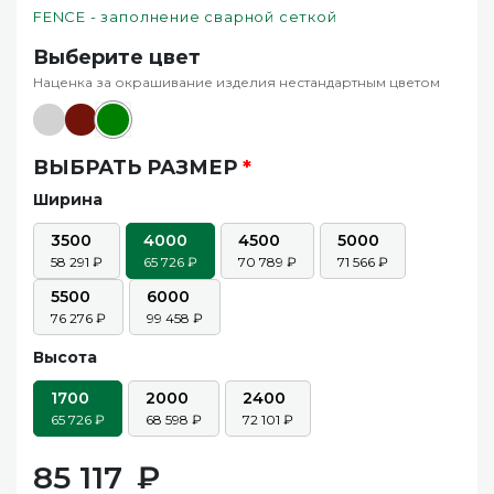
FENCE - заполнение сварной сеткой
Выберите цвет
Наценка за окрашивание изделия нестандартным цветом
ВЫБРАТЬ РАЗМЕР
*
Ширина
3500
4000
4500
5000
58 291
65 726
70 789
71 566
5500
6000
76 276
99 458
Высота
1700
2000
2400
65 726
68 598
72 101
85 117