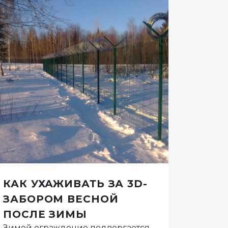
КАК УХАЖИВАТЬ ЗА 3D-
КРЕ
ЗАБОРОМ ВЕСНОЙ
АРМ
ПОСЛЕ ЗИМЫ
КОЛ
Зимой ограждение подвергается
Ее уст