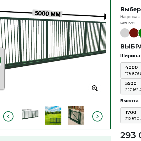
Выбер
Наценка з
цветом
ВЫБР
Ширина
4000
178 876
5500
227 162
Высота
1700
212 870
293