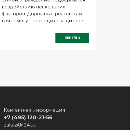
СКО
воздействию нескольких
крепле
ХВОС
факторов. Дорожные реагенты и
практи
грязь могут повредить защитное
являет
покрытие. Перепады температуры
специа
и влажность иногда приводят к
известн
ПЕРЕЙТИ
деформациям.
Контактная информация
+7 (495) 120-21-56
zakaz@f24.su