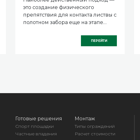
ОСЕНЬЮ
это создание физического
препятствия для контакта листвы с
полотном забора еще на этапе
монтажа. Для этого вдоль линии
его установки, с внутренней
ПЕРЕЙТИ
стороны, в землю вкапывают
полосу из прочного материала.
Готовые решения
Монтаж
Спорт площадки
Типы ограждений
Частные владения
Расчет стоимости