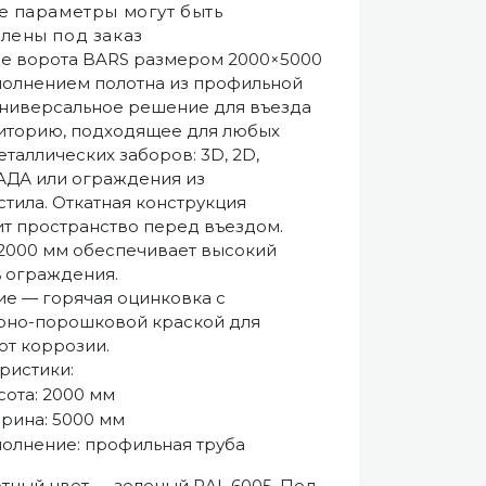
 параметры могут быть
лены под заказ
е ворота BARS размером 2000×5000
полнением полотна из профильной
Универсальное решение для въезда
иторию, подходящее для любых
еталлических заборов: 3D, 2D,
ДА или ограждения из
тила. Откатная конструкция
т пространство перед въездом.
2000 мм обеспечивает высокий
 ограждения.
е — горячая оцинковка с
рно-порошковой краской для
от коррозии.
ристики:
ота: 2000 мм
рина: 5000 мм
полнение: профильная труба
тный цвет — зеленый RAL 6005. Под