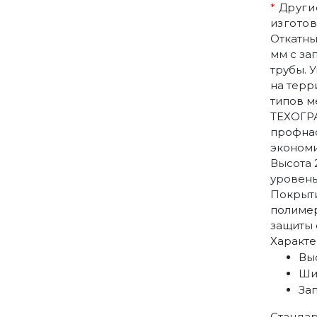
*
Другие
изготов
Откатны
мм с за
трубы. 
на терр
типов м
ТЕХОГРА
профнас
экономи
Высота 
уровень
Покрыти
полиме
защиты 
Характе
Выс
Ши
За
Стандар