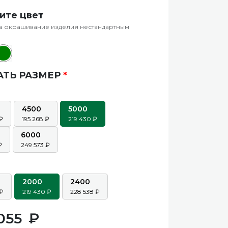
ите цвет
а окрашивание изделия нестандартным
АТЬ РАЗМЕР
*
4500
5000
195 268
219 430
6000
249 573
2000
2400
219 430
228 538
 055