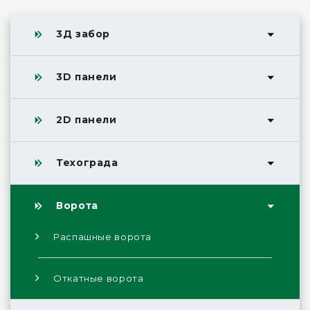
3Д забор
3D панели
2D панели
Техограда
Ворота
Распашные ворота
Откатные ворота