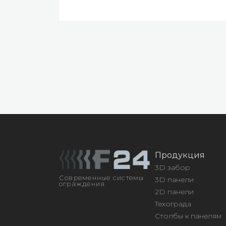
Продукция
3D забор
Современные системы
3D панели
ограждения
2D панели
Техограда
Столбы к панелям