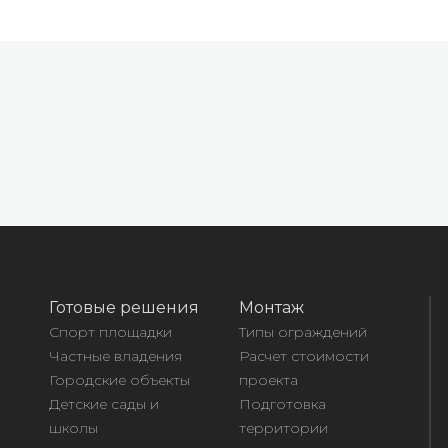
Готовые решения
Монтаж
Спорт площадки
Типы ограждений
Частные владения
Расчет стоимости
Городские объекты
проекта
Детские сады и
Подготовка
школы
территории