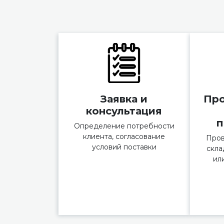
Заявка и
Про
консультация
п
Определение потребности
клиента, согласование
Пров
условий поставки
скла
ил