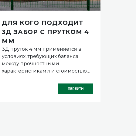
ДЛЯ КОГО ПОДХОДИТ
СЕТ
3Д ЗАБОР С ПРУТКОМ 4
ОГР
ММ
УСЛ
3Д пруток 4 мм применяется в
Прибре
КЛИ
условиях, требующих баланса
супеси
ДОП
между прочностными
нестаб
МЕР
характеристиками и стоимостью
уровне
СРОК
конструкции.
обеспе
констр
ПЕРЕЙТИ
увелич
фундам
сравне
нормам