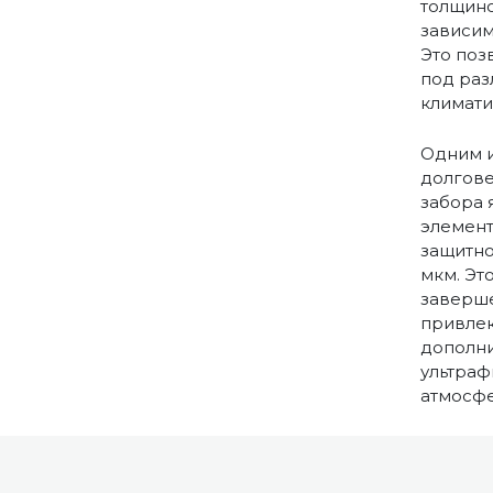
толщиной
зависим
Это поз
под раз
климати
Одним и
долгове
забора 
элемент
защитно
мкм. Эт
заверше
привлек
дополни
ультраф
атмосфе