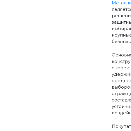
Металли
являетс
решений
защитны
выбираю
крупные
безопас
Основно
констру
спроект
удержив
среднег
выбором
огражде
составл
устойчи
воздейс
Покупат