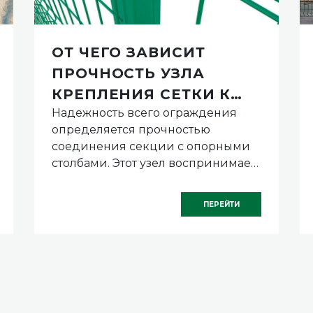
ОТ ЧЕГО ЗАВИСИТ
ПРОЧНОСТЬ УЗЛА
КРЕПЛЕНИЯ СЕТКИ К
Надежность всего ограждения
КАРКАСУ В 3D ЗАБОРЕ
определяется прочностью
соединения секции с опорными
столбами. Этот узел воспринимает
основные нагрузки: вес
конструкции, давление ветра и
ПЕРЕЙТИ
возможные механические
воздействия.