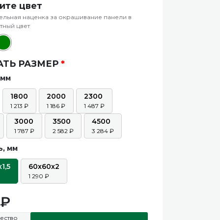
ите цвет
льная наценка за окрашивание панели в
тный цвет
АТЬ РАЗМЕР
*
 мм
1800
2000
2300
1 213
1 186
1 487
3000
3500
4500
1 787
2 582
3 284
, мм
1,5
60х60х2
1 290
ество