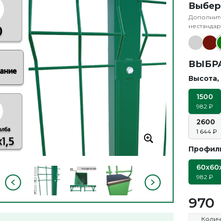
Выбер
Дополните
нестандар
ВЫБР
Высота,
1500
982
2600
1 644
Профиль
60х60х
982
970
Колич