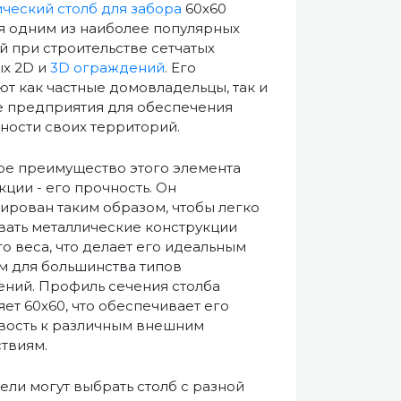
ческий столб для забора
60х60
я одним из наиболее популярных
 при строительстве сетчатых
х 2D и
3D ограждений
. Его
т как частные домовладельцы, так и
 предприятия для обеспечения
ности своих территорий.
е преимущество этого элемента
кции - его прочность. Он
ирован таким образом, чтобы легко
ать металлические конструкции
о веса, что делает его идеальным
 для большинства типов
ний. Профиль сечения столба
яет 60х60, что обеспечивает его
вость к различным внешним
твиям.
ели могут выбрать столб с разной