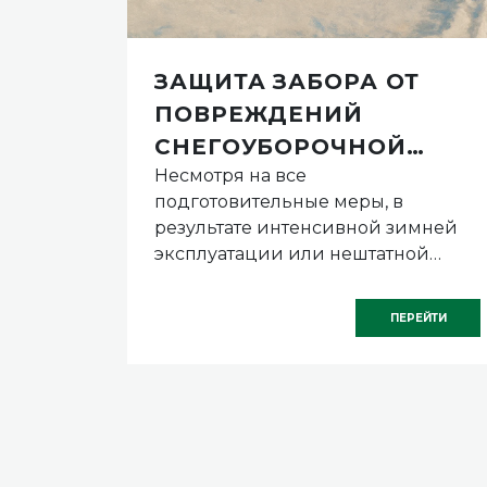
ЗАЩИТА ЗАБОРА ОТ
ПОВРЕЖДЕНИЙ
СНЕГОУБОРОЧНОЙ
жного
Несмотря на все
ИН
ТЕХНИКОЙ ЗИМОЙ
м из
подготовительные меры, в
ажа
результате интенсивной зимней
эксплуатации или нештатной
обы,
ситуации панели или опоры могут
ост».
получить повреждения.
РЕЙТИ
ПЕРЕЙТИ