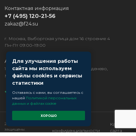
Контактная информация
+7 (495) 120-21-56
zakaz@f24.su
г. Москва, Выборгская улица дом 16 строение 4
Пн-Пт 09:00–19:00
Для улучшения работы
Адрес производства:
сайта мы используем
141850, МО, Дмитровский район, рп. Деденево,
файлы cookies и сервисы
Московское ш., д.1
статистики
Оставаясь с нами, вы соглашаетесь с
нашей
Политикой персональных
данных и файлах cookie
ХОРОШО
2026 F24. Все права
Политика
Карта
защищены.
конфиденциальности
сайта