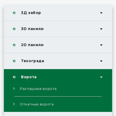
3Д забор
3D панели
2D панели
Техограда
Ворота
Распашные ворота
Откатные ворота