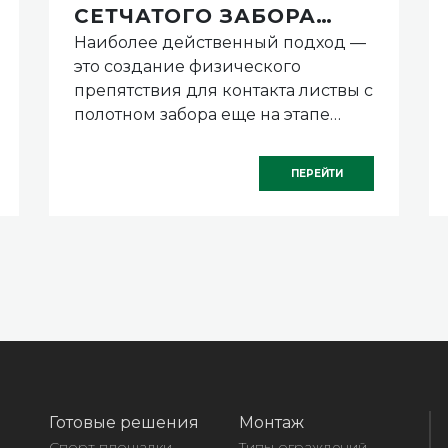
СЕТЧАТОГО ЗАБОРА
Наиболее действенный подход —
ОСЕНЬЮ
это создание физического
препятствия для контакта листвы с
полотном забора еще на этапе
монтажа. Для этого вдоль линии
его установки, с внутренней
ПЕРЕЙТИ
стороны, в землю вкапывают
полосу из прочного материала.
Готовые решения
Монтаж
Спорт площадки
Типы ограждений