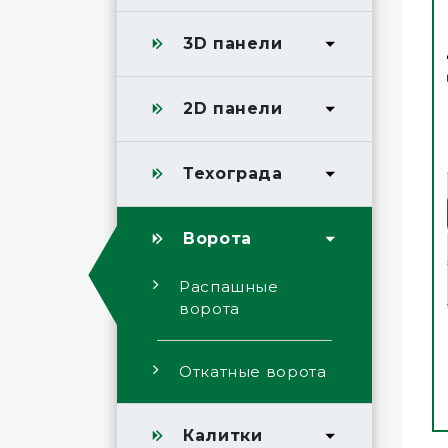
3D панели
2D панели
Техограда
Ворота
Распашные
ворота
Откатные ворота
Калитки