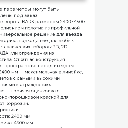
 параметры могут быть
лены под заказ
е ворота BARS размером 2400×4500
полнением полотна из профильной
Универсальное решение для въезда
иторию, подходящее для любых
еталлических заборов: 3D, 2D,
ДА или ограждения из
тила. Откатная конструкция
т пространство перед въездом.
2400 мм — максимальная в линейке,
ектов с самыми высокими
ниями к ограждению.
е — горячая оцинковка с
рно-порошковой краской для
от коррозии.
ристики:
ота: 2400 мм
рина: 4500 мм