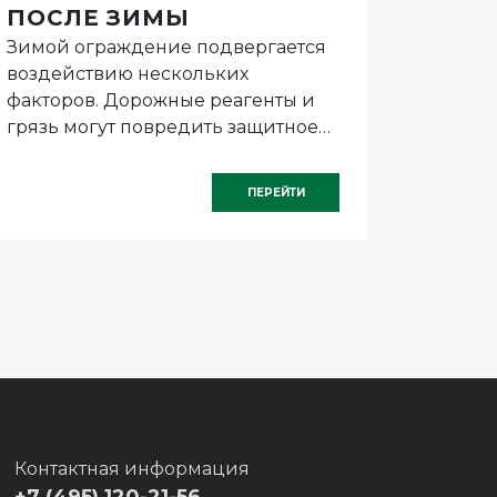
ПОСЛЕ ЗИМЫ
КОЛ
Зимой ограждение подвергается
Ее уст
СКО
воздействию нескольких
крепле
ХВОС
факторов. Дорожные реагенты и
практи
грязь могут повредить защитное
являет
покрытие. Перепады температуры
специа
и влажность иногда приводят к
известн
ПЕРЕЙТИ
деформациям.
Контактная информация
+7 (495) 120-21-56