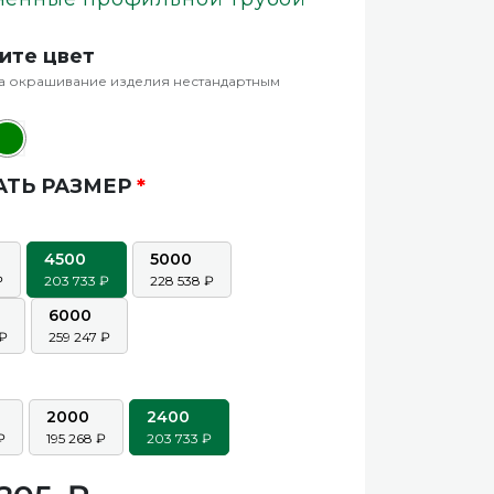
ите цвет
а окрашивание изделия нестандартным
АТЬ РАЗМЕР
*
4500
5000
203 733
228 538
6000
259 247
2000
2400
195 268
203 733