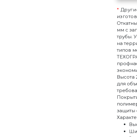
*
Другие
изготов
Откатны
мм с за
трубы. 
на терр
типов м
ТЕХОГРА
профнас
экономи
Высота 
для объ
требова
Покрыти
полиме
защиты 
Характе
Выс
Ши