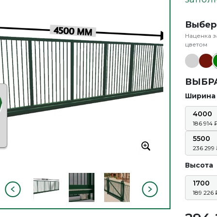
Выбер
Наценка з
цветом
ВЫБР
Ширина
4000
186 914
5500
236 299
Высота
1700
189 226